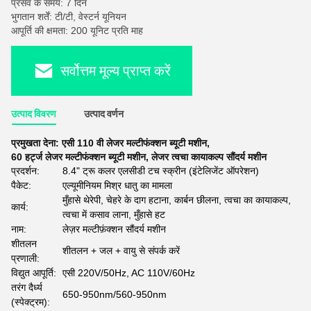
प्रसव के समय: 7 दिन
भुगतान शर्तें: टी/टी, वेस्टर्न यूनियन
आपूर्ति की क्षमता: 200 यूनिट प्रति माह
सर्वोत्तम मूल्य प्राप्त करें
उत्पाद विवरण
उत्पाद वर्णन
प्रमुखता देना:
एसी 110 वी लेजर मल्टीफंक्शन ब्यूटी मशीन
,
60 हर्ट्ज लेजर मल्टीफंक्शन ब्यूटी मशीन
,
लेजर त्वचा कायाकल्प सौंदर्य मशीन
प्रदर्शन:
8.4" ट्रू कलर एलसीडी टच स्क्रीन (इंटेलिजेंट ऑपरेशन)
पैकेट:
एल्यूमीनियम मिश्र धातु का मामला
मुँहासे थेरेपी, चेहरे के दाग हटाना, कार्बन छीलना, त्वचा का कायाकल्प,
कार्य:
त्वचा में कसाव लाना, मुँहासे हट
नाम:
लेज़र मल्टीफ़ंक्शन सौंदर्य मशीन
शीतलन
शीतलन + जल + वायु से संपर्क करें
प्रणाली:
विद्युत आपूर्ति:
एसी 220V/50Hz, AC 110V/60Hz
तरंग दैर्ध्य
650-950nm/560-950nm
(स्पेक्ट्रम):