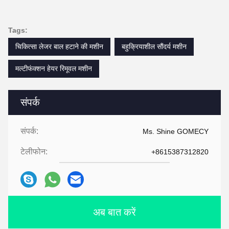
Tags:
चिकित्सा लेजर बाल हटाने की मशीन
बहुक्रियाशील सौंदर्य मशीन
मल्टीफंक्शन हेयर रिमूवल मशीन
संपर्क
संपर्क:
Ms. Shine GOMECY
टेलीफोन:
+8615387312820
अब बात करें