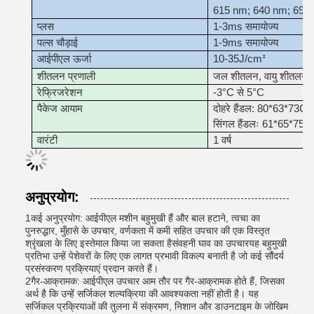
615 nm; 640 nm; 695
प्लस
1-3ms समायोज्य
पल्स चौड़ाई
1-9ms समायोज्य
आईपीएल ऊर्जा
10-35J/cm
²
शीतलन प्रणाली
जल शीतलन, वायु शीतलन, 
रेफ्रिजरेशन
-3°C से 5°C
पैकेज आयाम
दोहरे हैंडल: 80*63*73
सिंगल हैंडलः 61*65*75 स
वारंटी
1 वर्ष
अनुप्रयोग:
1कई अनुप्रयोग: आईपीएल मशीन बहुमुखी हैं और बाल हटाने, त्वचा का
पुनरुद्धार, मुँहासे के उपचार, वर्णकता में कमी सहित उपचार की एक विस्तृत
श्रृंखला के लिए इस्तेमाल किया जा सकता हैसंवहनी घाव का उपचारयह बहुमुखी
प्रतिभा उन्हें पेशेवरों के लिए एक लागत प्रभावी विकल्प बनाती है जो कई सौंदर्य
प्रसंस्करण प्रक्रियाएं प्रदान करते हैं।
2गैर-आक्रामक: आईपीएल उपचार आम तौर पर गैर-आक्रामक होते हैं, जिसका
अर्थ है कि उन्हें सर्जिकल शल्यक्रिया की आवश्यकता नहीं होती है। यह
सर्जिकल प्रक्रियाओं की तुलना में संक्रमण, निशान और डाउनटाइम के जोखिम