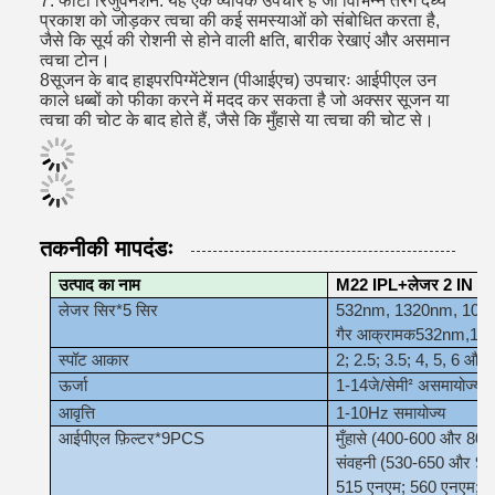
7. फोटो रिजुवेनेशन: यह एक व्यापक उपचार है जो विभिन्न तरंग दैर्ध्य
प्रकाश को जोड़कर त्वचा की कई समस्याओं को संबोधित करता है,
जैसे कि सूर्य की रोशनी से होने वाली क्षति, बारीक रेखाएं और असमान
त्वचा टोन।
8सूजन के बाद हाइपरपिग्मेंटेशन (पीआईएच) उपचारः आईपीएल उन
काले धब्बों को फीका करने में मदद कर सकता है जो अक्सर सूजन या
त्वचा की चोट के बाद होते हैं, जैसे कि मुँहासे या त्वचा की चोट से।
तकनीकी मापदंडः
उत्पाद का नाम
M22 IPL+लेजर 2 IN 1
लेजर सिर*5 सिर
532nm, 1320nm, 106
गैर आक्रामक
532nm
,
10
स्पॉट आकार
2; 2.5; 3.5; 4, 5, 6 और 
ऊर्जा
1-14
जे/सेमी
अ
समायोज्य
²
आवृत्ति
1-10Hz समायोज्य
आईपीएल फ़िल्टर*9PCS
मुँहासे (400-600 और 80
संवहनी (530-650 और 90
515 एनएम; 560 एनएम; 