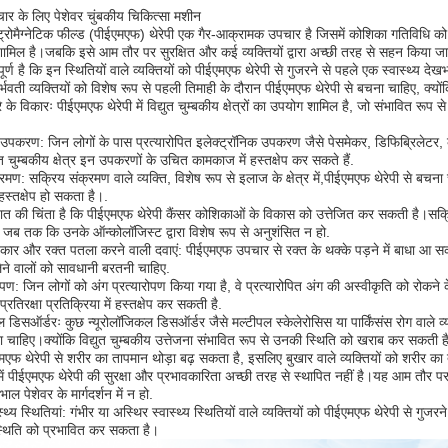
चार के लिए पेशेवर चुंबकीय चिकित्सा मशीन
्ट्रोमैग्नेटिक फील्ड (पीईएमएफ) थेरेपी एक गैर-आक्रामक उपचार है जिसमें कोशिका गतिविधि को उत्
मिल है।जबकि इसे आम तौर पर सुरक्षित और कई व्यक्तियों द्वारा अच्छी तरह से सहन किया जाता
र्ण है कि इन स्थितियों वाले व्यक्तियों को पीईएमएफ थेरेपी से गुजरने से पहले एक स्वास्थ्य दे
गर्भवती व्यक्तियों को विशेष रूप से पहली तिमाही के दौरान पीईएमएफ थेरेपी से बचना चाहिए, क्यों
रे के विकारः पीईएमएफ थेरेपी में विद्युत चुम्बकीय क्षेत्रों का उपयोग शामिल है, जो संभावित रूप से म
त उपकरण: जिन लोगों के पास प्रत्यारोपित इलेक्ट्रॉनिक उपकरण जैसे पेसमेकर, डिफिब्रिलेटर, कोक्
त चुम्बकीय क्षेत्र इन उपकरणों के उचित कामकाज में हस्तक्षेप कर सकते हैं.
रमण: सक्रिय संक्रमण वाले व्यक्ति, विशेष रूप से इलाज के क्षेत्र में,पीईएमएफ थेरेपी से बच
ं हस्तक्षेप हो सकता है।.
ात की चिंता है कि पीईएमएफ थेरेपी कैंसर कोशिकाओं के विकास को उत्तेजित कर सकती है।सक्रिय
जब तक कि उनके ऑन्कोलॉजिस्ट द्वारा विशेष रूप से अनुशंसित न हो.
िकार और रक्त पतला करने वाली दवाएं: पीईएमएफ उपचार से रक्त के थक्के पड़ने में बाधा आ सकत
लेने वालों को सावधानी बरतनी चाहिए.
रोपण: जिन लोगों को अंग प्रत्यारोपण किया गया है, वे प्रत्यारोपित अंग की अस्वीकृति को रोकने
्रतिरक्षा प्रतिक्रिया में हस्तक्षेप कर सकती है.
ल डिसऑर्डरः कुछ न्यूरोलॉजिकल डिसऑर्डर जैसे मल्टीपल स्केलेरोसिस या पार्किंसंस रोग वाले व्यक
ा चाहिए।क्योंकि विद्युत चुम्बकीय उत्तेजना संभावित रूप से उनकी स्थिति को खराब कर सकती है
मएफ थेरेपी से शरीर का तापमान थोड़ा बढ़ सकता है, इसलिए बुखार वाले व्यक्तियों को शरीर
ों में पीईएमएफ थेरेपी की सुरक्षा और प्रभावकारिता अच्छी तरह से स्थापित नहीं है।यह आम तौ
भाल पेशेवर के मार्गदर्शन में न हो.
्थ्य स्थितियां: गंभीर या अस्थिर स्वास्थ्य स्थितियों वाले व्यक्तियों को पीईएमएफ थेरेपी से गुजरन
थिति को प्रभावित कर सकता है।