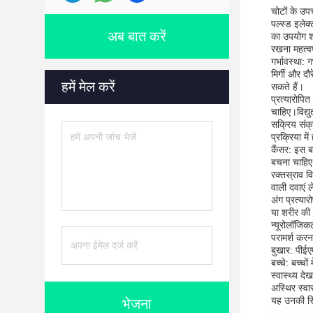
चोटों के उप
पल्स्ड इलेक
अब बात करें
का उपयोग शा
रखना महत्वपू
गर्भावस्था: 
मिर्गी और दौ
हमें मेल करें
सकते हैं।
प्रत्यारोपि
चाहिए।विद्यु
सक्रिय संक्
प्रक्रिया मे
कैंसर: इस ब
बचना चाहिए 
रक्तस्राव व
वाली दवाएं 
अंग प्रत्या
या शरीर की प
न्यूरोलॉजिक
परामर्श करन
बुखार: पीईए
बच्चे: बच्च
स्वास्थ्य देख
अस्थिर स्वास
यह उनकी स्
भेजना