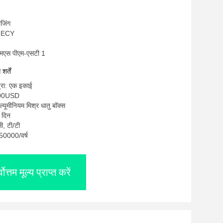
ीजिंग
OMECY
एमएस पीएम-एसटी 1
र्तें
्रा: एक इकाई
400USD
ल्यूमीनियम मिश्र धातु बॉक्स
 दिन
सी, टी/टी
: 50000/वर्ष
्वोत्तम मूल्य प्राप्त करें