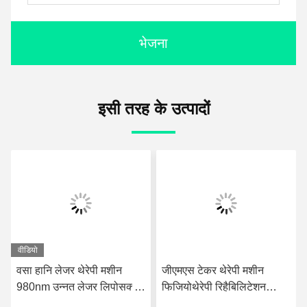
भेजना
इसी तरह के उत्पादों
वीडियो
वसा हानि लेजर थेरेपी मशीन
जीएमएस टेकर थेरेपी मशीन
980nm उन्नत लेजर लिपोसक्शन
फिजियोथेरेपी रिहैबिलिटेशन
उपकरण
स्लिमिंग के लिए