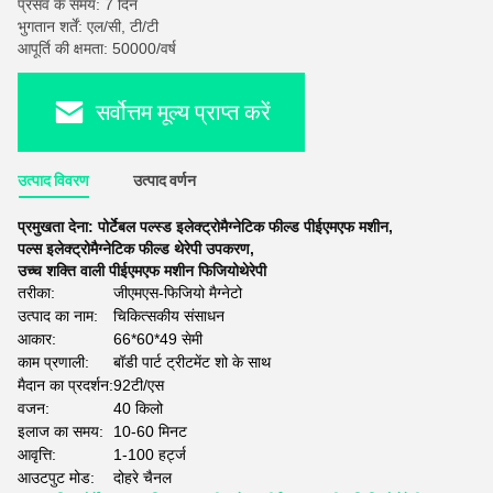
प्रसव के समय: 7 दिन
भुगतान शर्तें: एल/सी, टी/टी
आपूर्ति की क्षमता: 50000/वर्ष
सर्वोत्तम मूल्य प्राप्त करें
उत्पाद विवरण
उत्पाद वर्णन
प्रमुखता देना:
पोर्टेबल पल्स्ड इलेक्ट्रोमैग्नेटिक फील्ड पीईएमएफ मशीन
,
पल्स इलेक्ट्रोमैग्नेटिक फील्ड थेरेपी उपकरण
,
उच्च शक्ति वाली पीईएमएफ मशीन फिजियोथेरेपी
तरीका:
जीएमएस-फिजियो मैग्नेटो
उत्पाद का नाम:
चिकित्सकीय संसाधन
आकार:
66*60*49 सेमी
काम प्रणाली:
बॉडी पार्ट ट्रीटमेंट शो के साथ
मैदान का प्रदर्शन:
92टी/एस
वजन:
40 किलो
इलाज का समय:
10-60 मिनट
आवृत्ति:
1-100 हर्ट्ज
आउटपुट मोड:
दोहरे चैनल