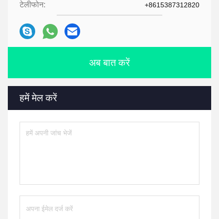
टेलीफोन:
+8615387312820
अब बात करें
हमें मेल करें